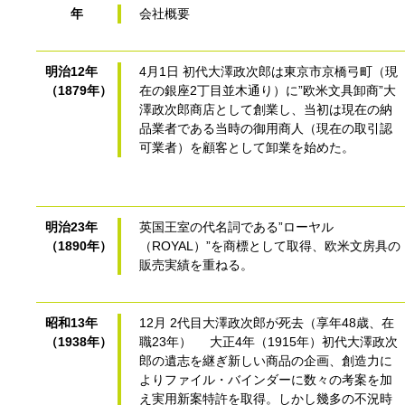
年
会社概要
明治12年
4月1日 初代大澤政次郎は東京市京橋弓町（現
（1879年）
在の銀座2丁目並木通り）に”欧米文具卸商”大
澤政次郎商店として創業し、当初は現在の納
品業者である当時の御用商人（現在の取引認
可業者）を顧客として卸業を始めた。
明治23年
英国王室の代名詞である”ローヤル
（1890年）
（ROYAL）”を商標として取得、欧米文房具の
販売実績を重ねる。
昭和13年
12月 2代目大澤政次郎が死去（享年48歳、在
（1938年）
職23年） 大正4年（1915年）初代大澤政次
郎の遺志を継ぎ新しい商品の企画、創造力に
よりファイル・バインダーに数々の考案を加
え実用新案特許を取得。しかし幾多の不況時