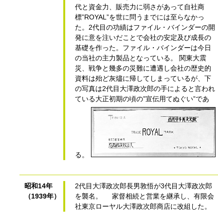
代と資金力、販売力に弱さがあって自社商
標”ROYAL”を世に問うまでには至らなかっ
た。2代目の功績はファイル・バインダーの開
発に意を注いだことで会社の安定及び成長の
基礎を作った。ファイル・バインダーは今日
の当社の主力製品となっている。 関東大震
災、戦争と幾多の災難に遭遇し会社の歴史的
資料は殆ど灰燼に帰してしまっているが、下
の写真は2代目大澤政次郎の手によると言われ
ている大正初期の頃の”宣伝用てぬぐい”であ
る。
昭和14年
2代目大澤政次郎長男敦悟が3代目大澤政次郎
（1939年）
を襲名。 家督相続と営業を継承し、有限会
社東京ローヤル大澤政次郎商店に改組した。